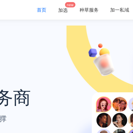
new
首页
种草服务
加一私域
加选
务商
撑