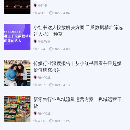
小红书
4511
2022-04-04
小红书达人投放解决方案|千瓜数据精准筛选
达人-加一种草
千瓜数据
1874
2022-04-03
传媒行业深度报告｜从小红书再看芒果超媒
价值研究报告
加一私域
3107
2021-04-13
新零售行业私域流量运营方案｜私域运营干
货
加一私域
4696
2021-01-25