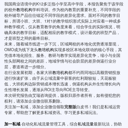
我国商业语境中的K12多泛指小学至高中学段，本报告聚焦于该学段
的校外
教培机构
学科培训。作为校内教育的重要补充，不同学段的
校外辅导产品往往锚定不同学段的差异化需求。面对不同的教学目
标，所谓小班、大班、1对1的教学组织形式实际上对应着一种或多
种教学模式，仅从教育教学的角度来看，结合学生的实际情况，明
确具体的教学目标，适配相应的教学模式，设计最优的班型产品，
才是班型之辩的最终目标。
未来，随着城市线进一步下沉，区域网校的本地化优势逐渐显现，
OMO成为线下龙头
教培机构
实现多校区本地化联动的核心手段，其
凭借本地化招生、服务、教研与教学实现差异化竞争，缩小与全国
性头部网校之间的差距，地域学情与社会阶层的差异倒逼行业分
层，赛道将进一步细分。
在行业发展初期，各家大班
教培机构
都不约而同地以高额营销投放
进行快速扩张，由于从公域流量中获客的红利期较短，天花板较
低，大班机构边际营销成本增长迅速，倒逼机构从外生性增长向内
生性增长发展，逐渐从ROI主导向ROE主导转变。
本次研究报告由艾瑞咨询提供，版权归原作者所有，如有侵犯您的
权利，请添加企业微信联系删除。
关注加一私域，添加企业微信领取
完整版
白皮书！我们是私域运营
专家，帮助您了解更多私域资讯、学习更多私域玩法。
加一私域
-自动化私域流量管理工具，综合
私域流量
最新玩法，协助