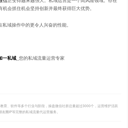
微信
正变得越来越强大。私域运营是一个高风险领域。存在
有机会抓住机会坚持创新并最终获得巨大优势。
待在私域操作中的更令人兴奋的性能。
加一私域
_您的私域流量运营专家
教育、软件等多个行业与阶段，操盘微信社群总量超过3000个，运营维护活跃
朋友圈IP等完整的私域流量代运营服务。