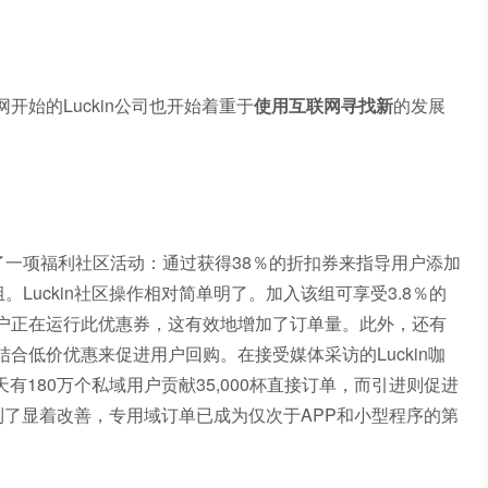
始的Luckin公司也开始着重于
使用互联网寻找新
的发展
个人中心启动了一项福利社区活动：通过获得38％的折扣券来指导用户添加
at组。Luckin社区操作相对简单明了。加入该组可享受3.8％的
户正在运行此优惠券，这有效地增加了订单量。此外，还有
合低价优惠来促进用户回购。在接受媒体采访的Luckin咖
天有180万个私域用户贡献35,000杯直接订单，而引进则促进
得到了显着改善，专用域订单已成为仅次于APP和小型程序的第