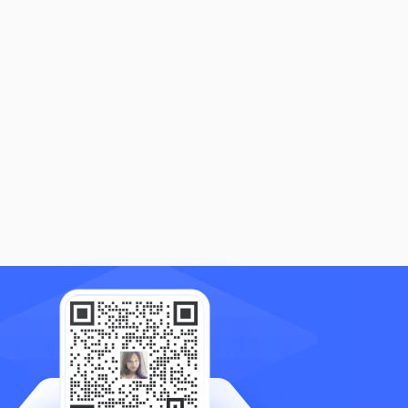
户来了就走,搭建私域流量
私域流量定义,公域流量如何转变
公
何精准地进行引流？
为私域流量
域