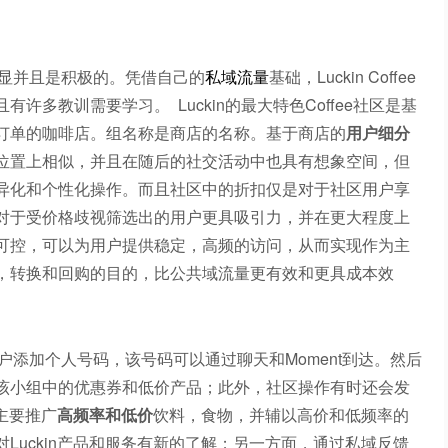
常明显并且是积极的。凭借自己的
私域流量
基础，Luckin Coffee
多教训需要学习。 Luckin的最大特色Coffee社区是基
订单的咖啡店。组名称是商店的名称。基于商店的
用户细分
位置上相似，并且在随后的社交活动中也具有想象空间，但
异化和个性化操作。而且社区中的折扣仅是对于社区用户享
对于受价格歧视筛选出的用户更具吸引力，并在更大程度上
可控，可以为用户提供稳定，高频的访问，从而实现作为主
，转换和回购的目的，比公共域流量更有效和更具成本效
引导用户添加个人号码，该号码可以通过聊天和Moment到达。然后
该小组中的优惠券和低价产品；此外，社区操作有时还会发
n主要推广
高频率和低价
饮料，食物，并辅以高价和低频率的
Luckin产品和服务有新的了解；另一方面，通过私域反馈